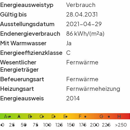
Energieausweistyp
Verbrauch
Gültig bis
28.04.2031
Ausstellungsdatum
2021-04-29
Endenergieverbrauch
86 kWh/(m²a)
Mit Warmwasser
Ja
Energieeffizienzklasse
C
Wesentlicher
Fernwärme
Energieträger
Befeuerungsart
Fernwärme
Heizungsart
Fernwärmeheizung
Energieausweis
2014
A+
A
B
C
D
E
F
G
H
0
25
50
75
100
125
150
175
200
225
>250