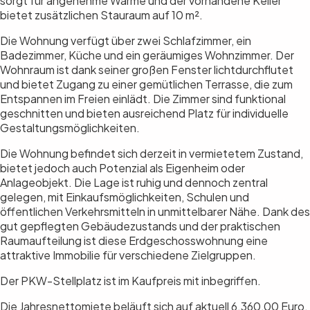
sorgt für angenehme Wärme und der vorhandene Keller
bietet zusätzlichen Stauraum auf 10 m².
Die Wohnung verfügt über zwei Schlafzimmer, ein
Badezimmer, Küche und ein geräumiges Wohnzimmer. Der
Wohnraum ist dank seiner großen Fenster lichtdurchflutet
und bietet Zugang zu einer gemütlichen Terrasse, die zum
Entspannen im Freien einlädt. Die Zimmer sind funktional
geschnitten und bieten ausreichend Platz für individuelle
Gestaltungsmöglichkeiten.
Die Wohnung befindet sich derzeit in vermietetem Zustand,
bietet jedoch auch Potenzial als Eigenheim oder
Anlageobjekt. Die Lage ist ruhig und dennoch zentral
gelegen, mit Einkaufsmöglichkeiten, Schulen und
öffentlichen Verkehrsmitteln in unmittelbarer Nähe. Dank des
gut gepflegten Gebäudezustands und der praktischen
Raumaufteilung ist diese Erdgeschosswohnung eine
attraktive Immobilie für verschiedene Zielgruppen.
Der PKW-Stellplatz ist im Kaufpreis mit inbegriffen.
Die Jahresnettomiete beläuft sich auf aktuell 6.360,00 Euro.