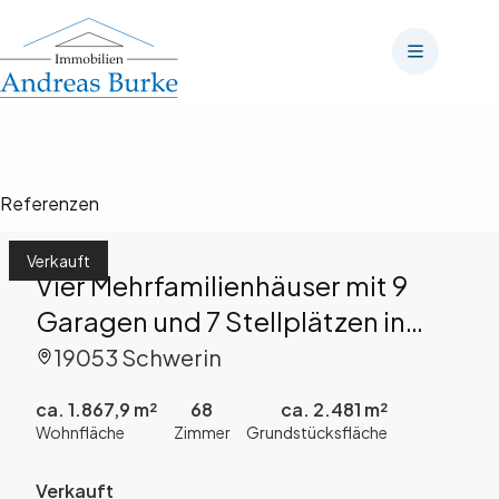
Zum
Inhalt
springen
Referenzen
Verkauft
Vier Mehrfamilienhäuser mit 9
Garagen und 7 Stellplätzen in
Schwerin zu kaufen!
19053 Schwerin
ca. 1.867,9 m²
68
ca. 2.481 m²
Wohnfläche
Zimmer
Grundstücksfläche
Verkauft