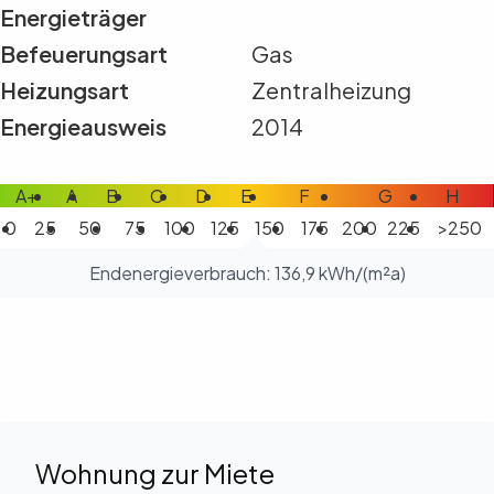
Energieträger
Befeuerungsart
Gas
Heizungsart
Zentralheizung
Energieausweis
2014
A+
A
B
C
D
E
F
G
H
0
25
50
75
100
125
150
175
200
225
>250
Endenergieverbrauch: 136,9 kWh/(m²a)
Wohnung zur Miete